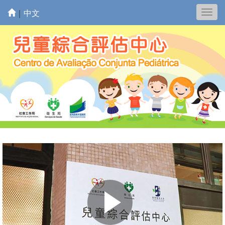
｜
中文
Togg
navig