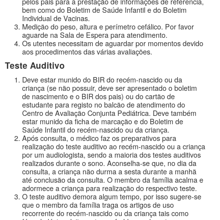
pelos pais para a prestação de informações de referência,
bem como do Boletim de Saúde Infantil e do Boletim
Individual de Vacinas.
Medição do peso, altura e perímetro cefálico. Por favor
aguarde na Sala de Espera para atendimento.
Os utentes necessitam de aguardar por momentos devido
aos procedimentos das várias avaliações.
Teste Auditivo
Deve estar munido do BIR do recém-nascido ou da
criança (se não possuir, deve ser apresentado o boletim
de nascimento e o BIR dos pais) ou do cartão de
estudante para registo no balcão de atendimento do
Centro de Avaliação Conjunta Pediátrica. Deve também
estar munido da ficha de marcação e do Boletim de
Saúde Infantil do recém-nascido ou da criança.
Após consulta, o médico faz os preparativos para
realização do teste auditivo ao recém-nascido ou a criança
por um audiologista, sendo a maioria dos testes auditivos
realizados durante o sono. Aconselha-se que, no dia da
consulta, a criança não durma a sesta durante a manhã
até conclusão da consulta. O membro da família acalma e
adormece a criança para realização do respectivo teste.
O teste auditivo demora algum tempo, por isso sugere-se
que o membro da família traga os artigos de uso
recorrente do recém-nascido ou da criança tais como