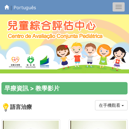
｜
Português
Togg
navi
早療資訊 >
教學影片
在手機觀看
語言治療